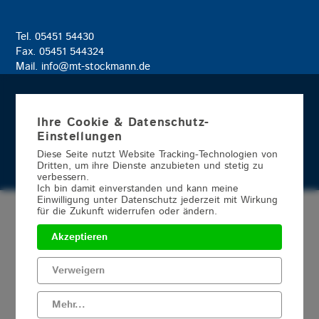
Feuerwache Steinfurt
Saathoff Bad Iburg
Tel. 05451 54430
Fax. 05451 544324
Modehaus Löbbers Ibbenbüren
Mail. info@mt-stockmann.de
Küchen Kümper Ibbenbüren
Ihre Cookie & Datenschutz-
Apotheke Ochtrup
Impressum
Einstellungen
Datenschutz
Diese Seite nutzt Website Tracking-Technologien von
Dritten, um ihre Dienste anzubieten und stetig zu
verbessern.
Ich bin damit einverstanden und kann meine
Einwilligung unter Datenschutz jederzeit mit Wirkung
für die Zukunft widerrufen oder ändern.
ANSPRECHPARTNER
Akzeptieren
IMPRESSUM
Verweigern
DATENSCHUTZ
Mehr...