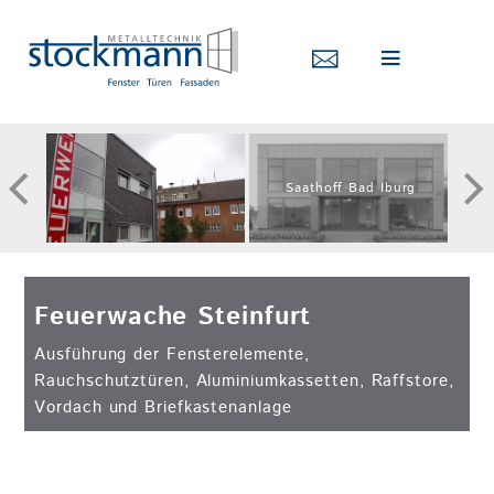
Wa
Suche
Saathoff Bad Iburg
PARTNER
Feuerwache Steinfurt
JOBS / AUSBILDUNG
Ausführung der Fensterelemente,
Rauchschutztüren, Aluminiumkassetten, Raffstore,
DOWNLOAD
Vordach und Briefkastenanlage